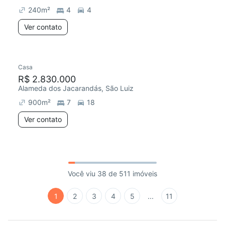
240
m²
4
4
Ver contato
Casa
R$ 2.830.000
Alameda dos Jacarandás, São Luiz
900
m²
7
18
Ver contato
Você viu 38 de 511 imóveis
1
2
3
4
5
...
11