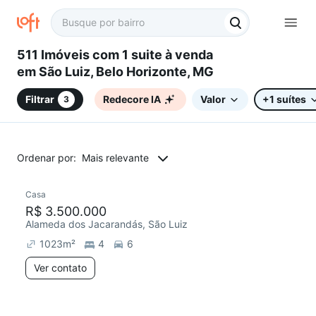
511 Imóveis com 1 suite à venda
em São Luiz, Belo Horizonte, MG
Filtrar
Redecore IA
Valor
+1 suítes
3
Ordenar por:
Mais relevante
Casa
R$ 3.500.000
Alameda dos Jacarandás, São Luiz
1023
m²
4
6
Ver contato
6 anúncios