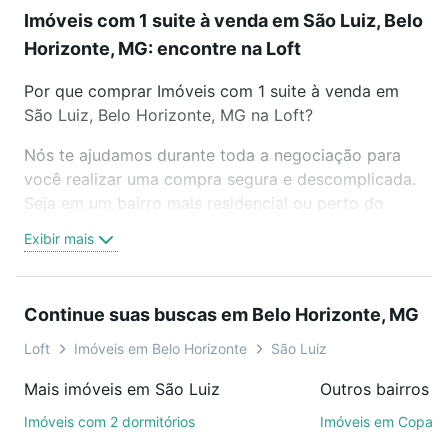
Imóveis com 1 suite à venda em São Luiz, Belo
Horizonte, MG: encontre na Loft
Por que comprar Imóveis com 1 suite à venda em
São Luiz, Belo Horizonte, MG na Loft?
Nós te ajudamos durante toda a negociação para
você realizar uma compra segura e descomplicada.
Seja em um bairro mais residencial ou perto do
trabalho e do metrô, aqui você vai encontrar a
Exibir mais
oferta ideal de Imóveis com 1 suite à venda em São
Luiz, Belo Horizonte, MG para conquistar seu sonho.
Agende uma visita presencial ou por videochamada,
Continue suas buscas em Belo Horizonte, MG
é grátis, sem compromisso e você ainda conta com
mais de 46 mil corretores e imobiliárias te ajudando
Loft
Imóveis em Belo Horizonte
São Luiz
na compra, venda ou troca de imóveis.
Mais imóveis em São Luiz
Como escolher um imóvel?
Imóveis com 2 dormitórios
Imóveis em Copac