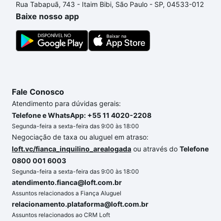
Rua Tabapuã, 743 - Itaim Bibi, São Paulo - SP, 04533-012
custa comprar um apartamento
e conte com a
Baixe nosso app
gente para comprar o imóvel dos seus sonhos com
segurança e conforto. Loft, com você até as
chaves.
Fale Conosco
Atendimento para dúvidas gerais:
Telefone e WhatsApp: +55 11 4020-2208
Segunda-feira a sexta-feira das 9:00 às 18:00
Negociação de taxa ou aluguel em atraso:
loft.vc/fianca_inquilino_arealogada
ou através do
Telefone
0800 001 6003
Segunda-feira a sexta-feira das 9:00 às 18:00
atendimento.fianca@loft.com.br
Assuntos relacionados a Fiança Aluguel
relacionamento.plataforma@loft.com.br
Assuntos relacionados ao CRM Loft