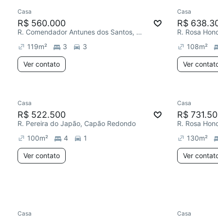
Casa
Casa
Redecorar
Redecor
R$ 560.000
R$ 638.3
R. Comendador Antunes dos Santos, Capão Redondo
119
m²
3
3
108
m²
Ver contato
Ver contat
Casa
Casa
Redecorar
Redecor
R$ 522.500
R$ 731.5
R. Pereira do Japão, Capão Redondo
100
m²
4
1
130
m²
Ver contato
Ver contat
Casa
Casa
Redecorar