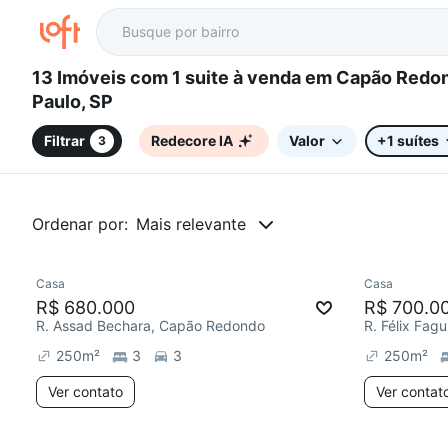
13 Imóveis com 1 suite à venda em Capão Redondo, São
Paulo, SP
Filtrar
Redecore IA
Valor
+1 suítes
3
Ordenar por:
Mais relevante
Casa
Casa
Redecor
R$ 680.000
R$ 700.0
R. Assad Bechara, Capão Redondo
R. Félix Fa
250
m²
3
3
250
m²
Ver contato
Ver contat