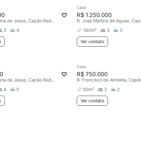
Casa
ar
Redecorar
00
R$ 1.250.000
R. Rosa Honoria de Jesus, Capão Redondo
3
4
180
m²
3
3
o
Ver contato
Casa
ar
Redecorar
00
R$ 750.000
R. Rosa Honoria de Jesus, Capão Redondo
4
5
92
m²
3
2
o
Ver contato