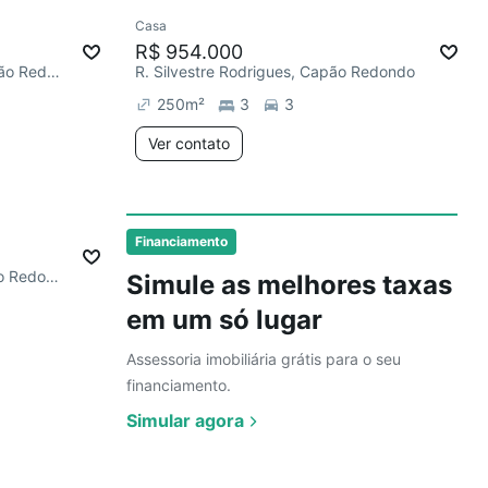
Ver
Casa
R$ 954.000
R. José Martins de Aguiar, Capão Redondo
R. Silvestre Rodrigues, Capão Redondo
250
m²
3
3
Ver contato
Ver
Financiamento
R. Francisco de Almeida, Capão Redondo
Simule as melhores taxas
em um só lugar
Assessoria imobiliária grátis para o seu
financiamento.
Simular agora
Ver