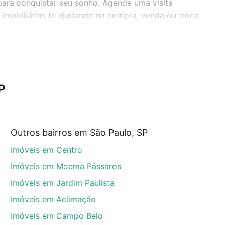
para conquistar seu sonho. Agende uma visita
imobiliárias te ajudando na compra, venda ou troca
r os filtros como quantidade de quartos, suítes, com
demia, salão de festas ou área verde e encontrar
P
Outros bairros em São Paulo, SP
P que custam a partir de R$ 0 e com nossas opções de
Imóveis em Centro
tos envolvidos no processo de compra, veja em nosso
egurança e conforto. Loft, com você até as chaves.
Imóveis em Moema Pássaros
Imóveis em Jardim Paulista
Imóveis em Aclimação
Imóveis em Campo Belo