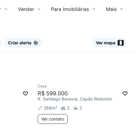
r
Vender
Para Imobiliárias
Mais
Criar alerta
Ver mapa
Ver
Casa
R$ 599.000
R. Santiago Bonavia, Capão Redondo
268
m²
3
3
Ver contato