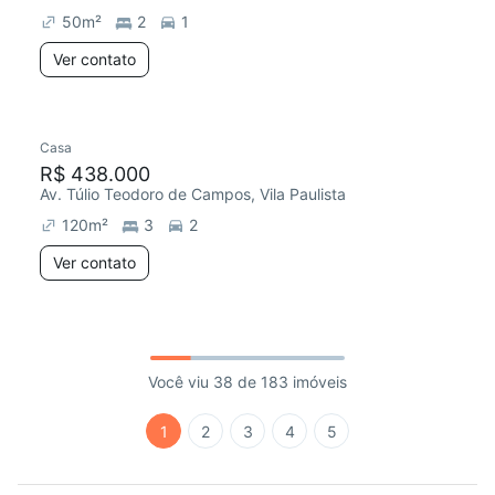
50
m²
2
1
Ver contato
Casa
R$ 438.000
Av. Túlio Teodoro de Campos, Vila Paulista
120
m²
3
2
Ver contato
Você viu 38 de 183 imóveis
1
2
3
4
5