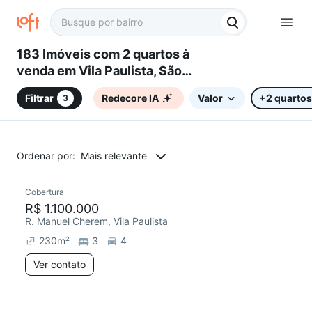
183 Imóveis com 2 quartos à
venda em Vila Paulista, São
Paulo, SP
Filtrar
Redecore IA
Valor
+2 quartos
3
Ordenar por:
Mais relevante
Cobertura
Redecorar
R$ 1.100.000
R. Manuel Cherem, Vila Paulista
230
m²
3
4
Ver contato