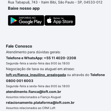
Rua Tabapuã, 743 - Itaim Bibi, São Paulo - SP, 04533-012
processo de compra, veja em nosso portal
quanto
Baixe nosso app
custa comprar um apartamento
e conte com a
gente para comprar o imóvel dos seus sonhos com
segurança e conforto. Loft, com você até as
chaves.
Fale Conosco
Atendimento para dúvidas gerais:
Telefone e WhatsApp: +55 11 4020-2208
Segunda-feira a sexta-feira das 9:00 às 18:00
Negociação de taxa ou aluguel em atraso:
loft.vc/fianca_inquilino_arealogada
ou através do
Telefone
0800 001 6003
Segunda-feira a sexta-feira das 9:00 às 18:00
atendimento.fianca@loft.com.br
Assuntos relacionados a Fiança Aluguel
relacionamento.plataforma@loft.com.br
Assuntos relacionados ao CRM Loft