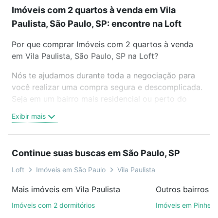
Imóveis com 2 quartos à venda em Vila
Paulista, São Paulo, SP: encontre na Loft
Por que comprar Imóveis com 2 quartos à venda
em Vila Paulista, São Paulo, SP na Loft?
Nós te ajudamos durante toda a negociação para
você realizar uma compra segura e descomplicada.
Seja em um bairro mais residencial ou perto do
trabalho e do metrô, aqui você vai encontrar a
Exibir mais
oferta ideal de Imóveis com 2 quartos à venda em
Vila Paulista, São Paulo, SP para conquistar seu
sonho. Agende uma visita presencial ou por
Continue suas buscas em São Paulo, SP
videochamada, é grátis, sem compromisso e você
ainda conta com mais de 46 mil corretores e
Loft
Imóveis em São Paulo
Vila Paulista
imobiliárias te ajudando na compra, venda ou troca
Mais imóveis em Vila Paulista
Outros bairros e
de imóveis.
Imóveis com 2 dormitórios
Imóveis em Pinheir
Como escolher um imóvel?