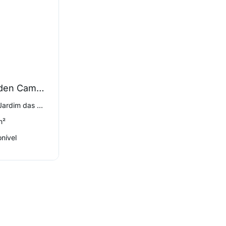
Residencial Garden Campestre
rua campestre 860, Jardim das Alterosas 1a Secao
m²
nível