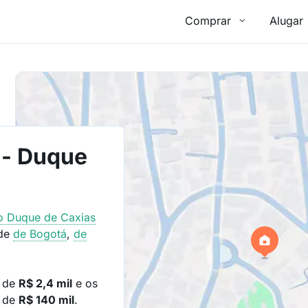
Comprar
Alugar
 - Duque
ro
Duque de Caxias
 de
de Bogotá
,
de
é de
R$ 2,4 mil
e os
o de
R$ 140 mil
.