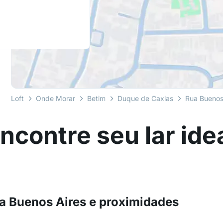
Loft
Onde Morar
Betim
Duque de Caxias
Rua Buenos
ncontre seu lar ide
ua Buenos Aires e proximidades