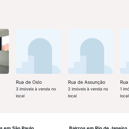
Rua de Oslo
Rua de Assunção
Rua
3 imóveis à venda no
2 imóveis à venda no
1 im
local
local
local
os em São Paulo
Bairros em Rio de Janeiro