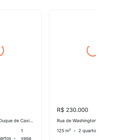
R$ 230.000
Avenida Miosótis, Duque de Caxias
Rua de Washington, Duque de Caxias
1
125 m²
2 quartos
4 vagas
artos
vaga