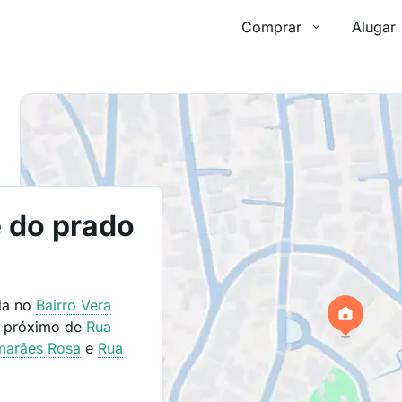
Comprar
Alugar
e do prado
ada no
Bairro
Vera
l próximo de
Rua
marães Rosa
e
Rua