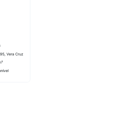
a
395, Vera Cruz
m²
nível