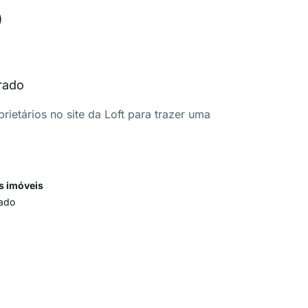
o
rado
ietários no site da Loft para trazer uma
s imóveis
ado