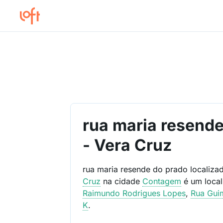
rua maria resend
- Vera Cruz
rua maria resende do prado localiz
Cruz
na cidade
Contagem
é um loca
Raimundo Rodrigues Lopes
,
Rua Gui
K
.