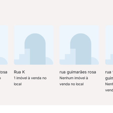
Rosa
Rua K
rua guimarães rosa
rua 
gui
o
1 imóvel à venda no
Nenhum imóvel à
local
venda no local
Nenh
vend