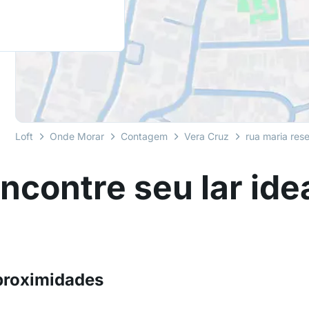
Loft
Onde Morar
Contagem
Vera Cruz
rua maria res
ncontre seu lar ide
proximidades