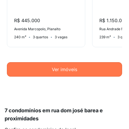
R$ 445.000
R$ 1.150.000
Avenida Marcopolo, Planalto
Rua Andrade Neve
240 m²
3 quartos
3 vagas
239 m²
3 quar
Ver imóveis
7 condomínios em rua dom josé barea e
proximidades