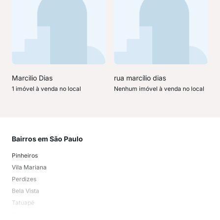
Marcilio Dias
rua marcílio dias
1 imóvel à venda no local
Nenhum imóvel à venda no local
Bairros em São Paulo
Mai
Pinheiros
San
Vila Mariana
Moo
Perdizes
Bos
Bela Vista
Higi
Tatuapé
Vil
Brooklin
Exi