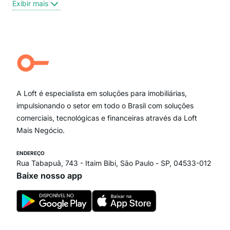
Exibir mais
Centro
Moema Pássaros
Jardim Paulista
Aclimação
Campo Belo
Ipiranga
Vila Andrade
Paraíso
A Loft é especialista em soluções para imobiliárias,
Itaim Bibi
impulsionando o setor em todo o Brasil com soluções
comerciais, tecnológicas e financeiras através da Loft
Mais Negócio.
ENDEREÇO
Rua Tabapuã, 743 - Itaim Bibi, São Paulo - SP, 04533-012
Baixe nosso app