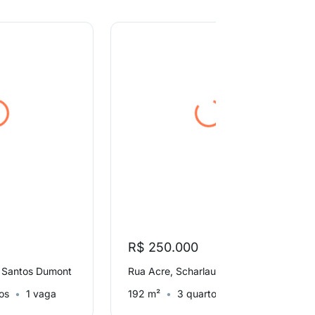
R$ 250.000
r, Santos Dumont
Rua Acre, Scharlau
os
1 vaga
192 m²
3 quartos
1 vaga