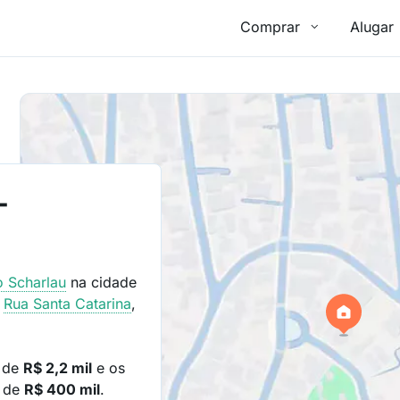
Comprar
Alugar
-
ro
Scharlau
na cidade
e
Rua Santa Catarina
,
é de
R$ 2,2 mil
e os
o de
R$ 400 mil
.