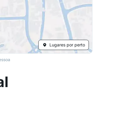
Lugares por perto
essoa
al