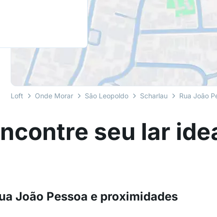
Loft
Onde Morar
São Leopoldo
Scharlau
Rua João P
ncontre seu lar ide
ua João Pessoa e proximidades