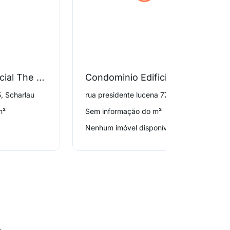
Edificio Residencial The One
Condominio Edificio Aldeia D Barra
, Scharlau
rua presidente lucena 777, Scharlau
m²
Sem informação do m²
Nenhum imóvel disponível
o