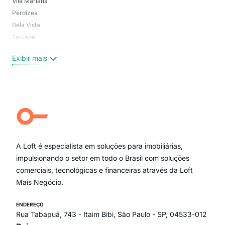
Vila Mariana
Moo
Perdizes
Bos
Bela Vista
Higi
Tatuapé
Vil
Brooklin
Exi
Exibir mais
Centro
Moema Pássaros
Jardim Paulista
Aclimação
Campo Belo
Ipiranga
Vila Andrade
Paraíso
A Loft é especialista em soluções para imobiliárias,
Itaim Bibi
impulsionando o setor em todo o Brasil com soluções
comerciais, tecnológicas e financeiras através da Loft
Mais Negócio.
ENDEREÇO
Rua Tabapuã, 743 - Itaim Bibi, São Paulo - SP, 04533-012