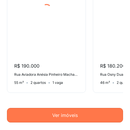
R$ 190.000
R$ 180.200
Rua Aviadora Anésia Pinheiro Machado, Conjunto Habitacional Parque Valo Velho II
55 m²
2 quartos
1 vaga
46 m²
2 quart
Ver imóveis