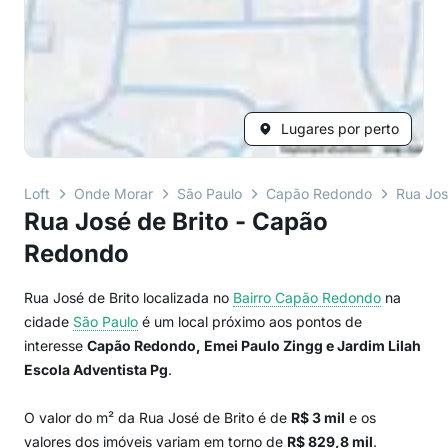
Lugares por perto
Loft
Onde Morar
São Paulo
Capão Redondo
Rua Jos
Rua José de Brito - Capão
Redondo
Rua José de Brito localizada no
Bairro
Capão Redondo
na
cidade
São Paulo
é um local próximo aos pontos de
interesse
Capão Redondo, Emei Paulo Zingg e Jardim Lilah
Escola Adventista Pg
.
O valor do m² da Rua José de Brito é de
R$ 3 mil
e os
valores dos imóveis variam em torno de
R$ 829,8 mil
.