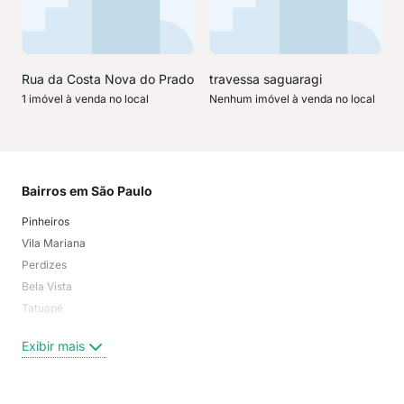
Rua da Costa Nova do Prado
travessa saguaragi
1 imóvel à venda no local
Nenhum imóvel à venda no local
Bairros em São Paulo
Mai
Pinheiros
San
Vila Mariana
Moo
Perdizes
Bos
Bela Vista
Higi
Tatuapé
Vil
Brooklin
Exi
Exibir mais
Centro
Moema Pássaros
Jardim Paulista