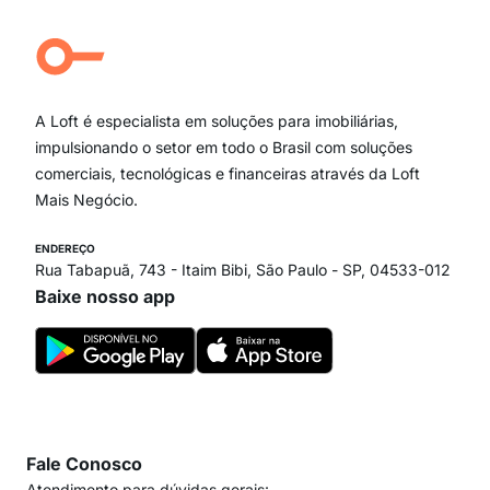
Aclimação
Campo Belo
Ipiranga
Vila Andrade
Paraíso
A Loft é especialista em soluções para imobiliárias,
Itaim Bibi
impulsionando o setor em todo o Brasil com soluções
comerciais, tecnológicas e financeiras através da Loft
Mais Negócio.
ENDEREÇO
Rua Tabapuã, 743 - Itaim Bibi, São Paulo - SP, 04533-012
Baixe nosso app
Fale Conosco
Atendimento para dúvidas gerais: