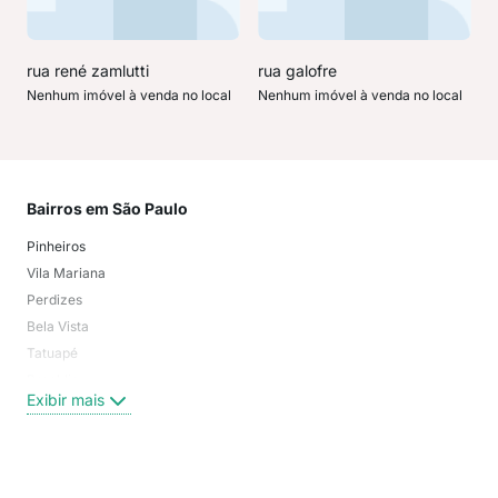
rua rené zamlutti
rua galofre
Nenhum imóvel à venda no local
Nenhum imóvel à venda no local
Bairros em São Paulo
Mai
Pinheiros
San
Vila Mariana
Moo
Perdizes
Bos
Bela Vista
Higi
Tatuapé
Vil
Brooklin
Exi
Exibir mais
Centro
Moema Pássaros
Jardim Paulista
Aclimação