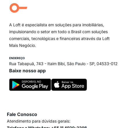
Campo Belo
Ipiranga
Vila Andrade
Paraíso
A Loft é especialista em soluções para imobiliárias,
Itaim Bibi
impulsionando o setor em todo o Brasil com soluções
comerciais, tecnológicas e financeiras através da Loft
Mais Negócio.
ENDEREÇO
Rua Tabapuã, 743 - Itaim Bibi, São Paulo - SP, 04533-012
Baixe nosso app
Fale Conosco
Atendimento para dúvidas gerais:
Telefone e WhatsApp: +55 11 4020-2208