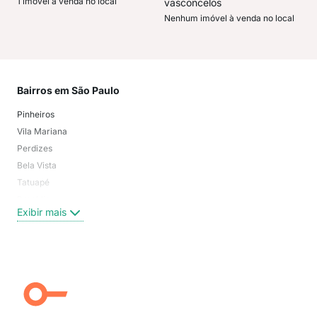
1 imóvel à venda no local
vasconcelos
Nenhum imóvel à venda no local
Bairros em São Paulo
Mai
Pinheiros
San
Vila Mariana
Moo
Perdizes
Bos
Bela Vista
Higi
Tatuapé
Vil
Brooklin
Exi
Exibir mais
Centro
Moema Pássaros
Jardim Paulista
Aclimação
Campo Belo
Ipiranga