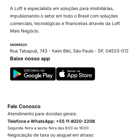
Vila Andrade
Paraíso
A Loft é especialista em soluções para imobiliárias,
Itaim Bibi
impulsionando o setor em todo o Brasil com soluções
comerciais, tecnológicas e financeiras através da Loft
Mais Negócio.
ENDEREÇO
Rua Tabapuã, 743 - Itaim Bibi, São Paulo - SP, 04533-012
Baixe nosso app
Fale Conosco
Atendimento para dúvidas gerais:
Telefone e WhatsApp: +55 11 4020-2208
Segunda-feira a sexta-feira das 9:00 às 18:00
Negociação de taxa ou aluguel em atraso: