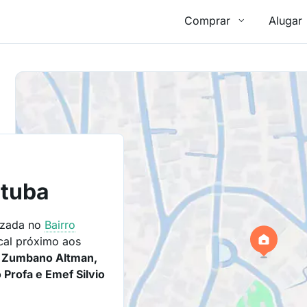
Comprar
Alugar
ituba
lizada no
Bairro
cal próximo aos
l Zumbano Altman,
 Profa e Emef Silvio