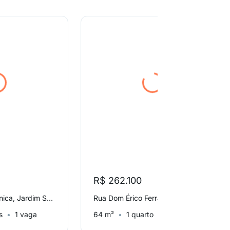
R$ 262.100
Avenida Santa Mônica, Jardim Santa Mônica
Rua Dom Érico Ferrari, Chácara Inglesa
s
1 vaga
64 m²
1 quarto
Sem vaga