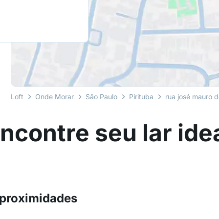
Loft
Onde Morar
São Paulo
Pirituba
rua josé mauro 
ncontre seu lar ide
 proximidades