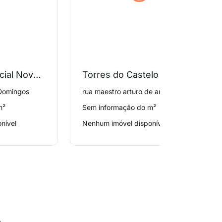
Edificio Residencial Nova America
Torres do Castelo Condominio Clube
 Domingos
rua maestro arturo de angelis 190, Pirituba
m²
Sem informação do m²
nível
Nenhum imóvel disponível
o