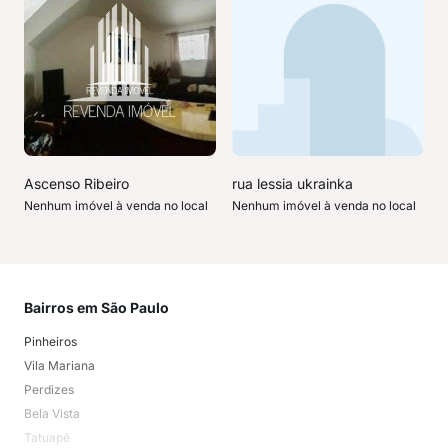
Ascenso Ribeiro
rua lessia ukrainka
Nenhum imóvel à venda no local
Nenhum imóvel à venda no local
Bairros em São Paulo
Mai
Pinheiros
San
Vila Mariana
Moo
Perdizes
Bos
Bela Vista
Higi
Tatuapé
Vil