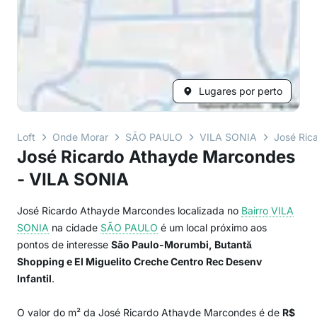
Lugares por perto
Loft
Onde Morar
SÃO PAULO
VILA SONIA
José Ric
José Ricardo Athayde Marcondes
- VILA SONIA
José Ricardo Athayde Marcondes localizada no
Bairro
VILA
SONIA
na cidade
SÃO PAULO
é um local próximo aos
pontos de interesse
São Paulo-Morumbi, Butantă
Shopping e El Miguelito Creche Centro Rec Desenv
Infantil
.
O valor do m² da José Ricardo Athayde Marcondes é de
R$