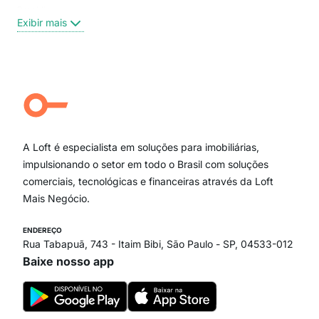
Brooklin
Exi
Exibir mais
Centro
Moema Pássaros
Jardim Paulista
Aclimação
Campo Belo
Ipiranga
Vila Andrade
Paraíso
A Loft é especialista em soluções para imobiliárias,
Itaim Bibi
impulsionando o setor em todo o Brasil com soluções
comerciais, tecnológicas e financeiras através da Loft
Mais Negócio.
ENDEREÇO
Rua Tabapuã, 743 - Itaim Bibi, São Paulo - SP, 04533-012
Baixe nosso app