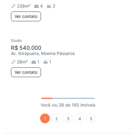
238
m²
4
3
Ver contato
Studio
R$ 540.000
Av. Ibirapuera, Moema Pássaros
28
m²
1
1
Ver contato
Você viu 38 de 185 imóveis
1
2
3
4
5