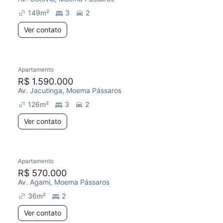
149
m²
3
2
Ver contato
Apartamento
Redecorar
R$ 1.590.000
Av. Jacutinga, Moema Pássaros
126
m²
3
2
Ver contato
Apartamento
Chegou este mês
R$ 570.000
Av. Agami, Moema Pássaros
36
m²
2
Ver contato