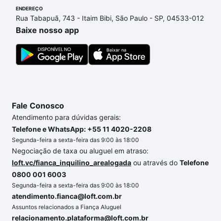
ENDEREÇO
a 2260 - lado par - Moema Pássaros, São Paulo, SP
Rua Tabapuã, 743 - Itaim Bibi, São Paulo - SP, 04533-012
que custam a partir de R$ 0 e com nossas opções
Baixe nosso app
de financiamento imobiliário as parcelas podem se
adequar ao seu orçamento. Se ainda tem alguma
dúvida dos custos envolvidos no processo de
compra, veja em nosso portal
quanto custa comprar
um apartamento
e conte com a gente para comprar
o imóvel dos seus sonhos com segurança e
Fale Conosco
conforto. Loft, com você até as chaves.
Atendimento para dúvidas gerais:
Telefone e WhatsApp: +55 11 4020-2208
Segunda-feira a sexta-feira das 9:00 às 18:00
Negociação de taxa ou aluguel em atraso:
loft.vc/fianca_inquilino_arealogada
ou através do
Telefone
0800 001 6003
Segunda-feira a sexta-feira das 9:00 às 18:00
atendimento.fianca@loft.com.br
Assuntos relacionados a Fiança Aluguel
relacionamento.plataforma@loft.com.br