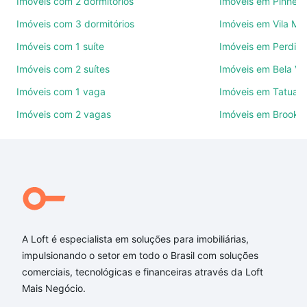
Imóveis com 2 dormitórios
Imóveis em Pinheir
Imóveis com 3 dormitórios
Imóveis em Vila Ma
Como escolher um imóvel?
Imóveis com 1 suíte
Imóveis em Perdize
Use barra de busca no topo para pesquisar por
Imóveis com 2 suítes
Imóveis em Bela Vi
ruas, bairros e até condomínios favoritos. Você
também pode usar os filtros como quantidade de
Imóveis com 1 vaga
Imóveis em Tatuap
quartos, suítes, com ou sem vaga de garagem para
Imóveis com 2 vagas
Imóveis em Brookli
combinar perfeitamente com o preço, metragem e
comodidades, como piscina, academia, salão de
festas ou área verde e encontrar Imóveis à venda
em avenida santo amaro - de 1902 a 2260 - lado
par - Moema Pássaros, São Paulo, SP ideal para
você na Loft.
Qual o preço de Imóveis à venda em avenida santo
A Loft é especialista em soluções para imobiliárias,
amaro - de 1902 a 2260 - lado par - Moema
impulsionando o setor em todo o Brasil com soluções
Pássaros, São Paulo, SP?
comerciais, tecnológicas e financeiras através da Loft
Mais Negócio.
Aqui na Loft temos a oferta ideal para você, com
Imóveis à venda em avenida santo amaro - de 1902