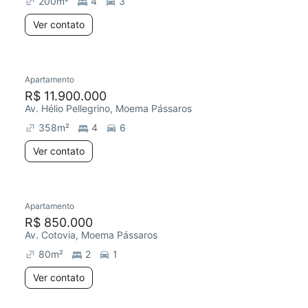
200
m²
4
3
Ver contato
Apartamento
Redecorar
R$ 11.900.000
Av. Hélio Pellegrino, Moema Pássaros
358
m²
4
6
Ver contato
Apartamento
Redecorar
R$ 850.000
Av. Cotovia, Moema Pássaros
80
m²
2
1
Ver contato