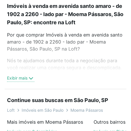
Imóveis à venda em avenida santo amaro - de
1902 a 2260 - lado par - Moema Pássaros, São
Paulo, SP: encontre na Loft
Por que comprar Imóveis à venda em avenida santo
amaro - de 1902 a 2260 - lado par - Moema
Pássaros, São Paulo, SP na Loft?
Nós te ajudamos durante toda a negociação para
você realizar uma compra segura e descomplicada.
Seja em um bairro mais residencial ou perto do
Exibir mais
trabalho e do metrô, aqui você vai encontrar a
oferta ideal de Imóveis à venda em avenida santo
amaro - de 1902 a 2260 - lado par - Moema
Continue suas buscas em São Paulo, SP
Pássaros, São Paulo, SP para conquistar seu sonho.
Agende uma visita presencial ou por videochamada,
Loft
Imóveis em São Paulo
Moema Pássaros
é grátis, sem compromisso e você ainda conta com
Mais imóveis em Moema Pássaros
Outros bairros e
mais de 46 mil corretores e imobiliárias te ajudando
na compra, venda ou troca de imóveis.