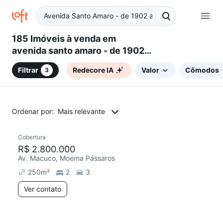
185 Imóveis à venda em
avenida santo amaro - de 1902 a
2260 - lado par - Moema
Filtrar
Redecore IA
Valor
Cômodos
3
Pássaros, São Paulo, SP
Ordenar por:
Mais relevante
Cobertura
Redecorar
R$ 2.800.000
Av. Macuco, Moema Pássaros
250
m²
2
3
Ver contato