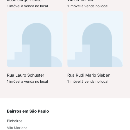
1 imóvel à venda no local
1 imóvel à venda no local
Rua Lauro Schuster
Rua Rudi Mario Sieben
1 imóvel à venda no local
1 imóvel à venda no local
Bairros em São Paulo
Mai
Pinheiros
San
Vila Mariana
Moo