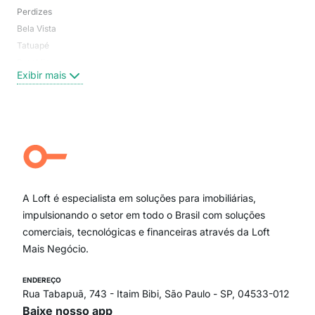
Perdizes
Bos
Bela Vista
Higi
Tatuapé
Vil
Brooklin
Exi
Exibir mais
Centro
Moema Pássaros
Jardim Paulista
Aclimação
Campo Belo
Ipiranga
Vila Andrade
Paraíso
A Loft é especialista em soluções para imobiliárias,
Itaim Bibi
impulsionando o setor em todo o Brasil com soluções
comerciais, tecnológicas e financeiras através da Loft
Mais Negócio.
ENDEREÇO
Rua Tabapuã, 743 - Itaim Bibi, São Paulo - SP, 04533-012
Baixe nosso app