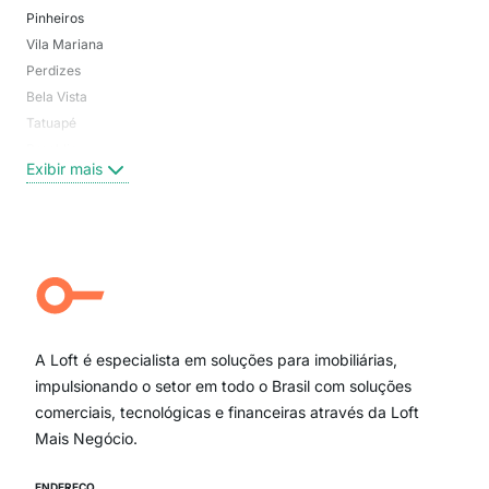
Pinheiros
San
Vila Mariana
Moo
Perdizes
Bos
Bela Vista
Higi
Tatuapé
Vil
Brooklin
Exi
Exibir mais
Centro
Moema Pássaros
Jardim Paulista
Aclimação
Campo Belo
Ipiranga
Vila Andrade
Paraíso
A Loft é especialista em soluções para imobiliárias,
Itaim Bibi
impulsionando o setor em todo o Brasil com soluções
comerciais, tecnológicas e financeiras através da Loft
Mais Negócio.
ENDEREÇO