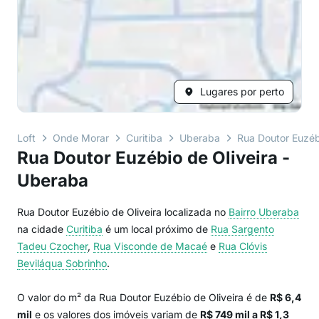
Lugares por perto
Loft
Onde Morar
Curitiba
Uberaba
Rua Doutor Euzéb
Rua Doutor Euzébio de Oliveira -
Uberaba
Rua Doutor Euzébio de Oliveira localizada no
Bairro
Uberaba
na cidade
Curitiba
é um local próximo de
Rua Sargento
Tadeu Czocher
,
Rua Visconde de Macaé
e
Rua Clóvis
Beviláqua Sobrinho
.
O valor do m² da Rua Doutor Euzébio de Oliveira é de
R$ 6,4
mil
e os valores dos imóveis variam de
R$ 749 mil a R$ 1,3