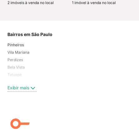
2 imóveis à venda no local
1 imóvel à venda no local
Bairros em São Paulo
Mai
Pinheiros
San
Vila Mariana
Moo
Perdizes
Bos
Bela Vista
Higi
Tatuapé
Vil
Brooklin
Exi
Exibir mais
Centro
Moema Pássaros
Jardim Paulista
Aclimação
Campo Belo
Ipiranga
Vila Andrade