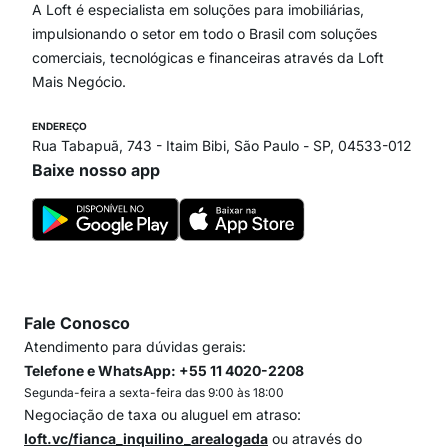
Paraíso
A Loft é especialista em soluções para imobiliárias,
Itaim Bibi
impulsionando o setor em todo o Brasil com soluções
comerciais, tecnológicas e financeiras através da Loft
Mais Negócio.
ENDEREÇO
Rua Tabapuã, 743 - Itaim Bibi, São Paulo - SP, 04533-012
Baixe nosso app
Fale Conosco
Atendimento para dúvidas gerais:
Telefone e WhatsApp: +55 11 4020-2208
Segunda-feira a sexta-feira das 9:00 às 18:00
Negociação de taxa ou aluguel em atraso:
loft.vc/fianca_inquilino_arealogada
ou através do