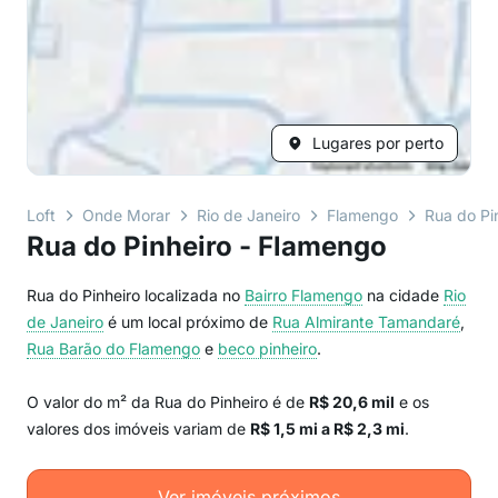
Lugares por perto
Loft
Onde Morar
Rio de Janeiro
Flamengo
Rua do Pi
Rua do Pinheiro - Flamengo
Rua do Pinheiro localizada no
Bairro
Flamengo
na cidade
Rio
de Janeiro
é um local próximo de
Rua Almirante Tamandaré
,
Rua Barão do Flamengo
e
beco pinheiro
.
O valor do m² da Rua do Pinheiro é de
R$ 20,6 mil
e os
valores dos imóveis variam de
R$ 1,5 mi a R$ 2,3 mi
.
Ver imóveis próximos