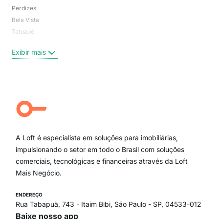
Perdizes
Bos
Bela Vista
Higi
Tatuapé
Vil
Brooklin
Exi
Exibir mais
Centro
Moema Pássaros
Jardim Paulista
Aclimação
Campo Belo
Ipiranga
Vila Andrade
Paraíso
A Loft é especialista em soluções para imobiliárias,
Itaim Bibi
impulsionando o setor em todo o Brasil com soluções
comerciais, tecnológicas e financeiras através da Loft
Mais Negócio.
ENDEREÇO
Rua Tabapuã, 743 - Itaim Bibi, São Paulo - SP, 04533-012
Baixe nosso app