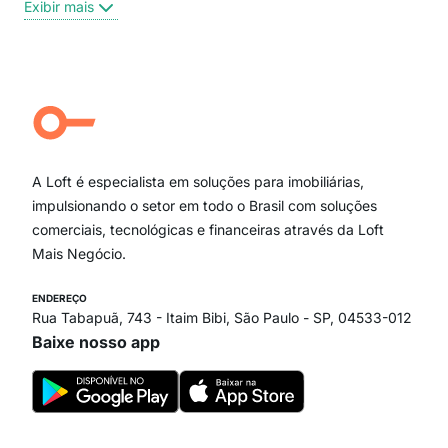
Exibir mais
Centro
Moema Pássaros
Jardim Paulista
Aclimação
Campo Belo
Ipiranga
Vila Andrade
Paraíso
A Loft é especialista em soluções para imobiliárias,
Itaim Bibi
impulsionando o setor em todo o Brasil com soluções
comerciais, tecnológicas e financeiras através da Loft
Mais Negócio.
ENDEREÇO
Rua Tabapuã, 743 - Itaim Bibi, São Paulo - SP, 04533-012
Baixe nosso app