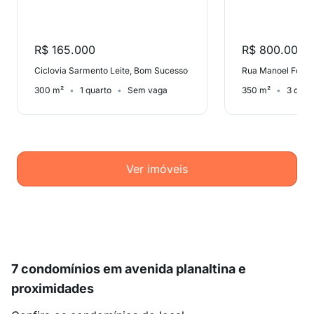
R$ 165.000
R$ 800.000
Ciclovia Sarmento Leite, Bom Sucesso
Rua Manoel Forte
300 m²
1 quarto
Sem vaga
350 m²
3 quar
Ver imóveis
7 condomínios em avenida planaltina e
proximidades