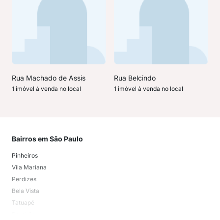
Rua Machado de Assis
Rua Belcindo
1 imóvel à venda no local
1 imóvel à venda no local
Bairros em São Paulo
Mai
Pinheiros
San
Vila Mariana
Moo
Perdizes
Bos
Bela Vista
Higi
Tatuapé
Vil
Brooklin
Exi