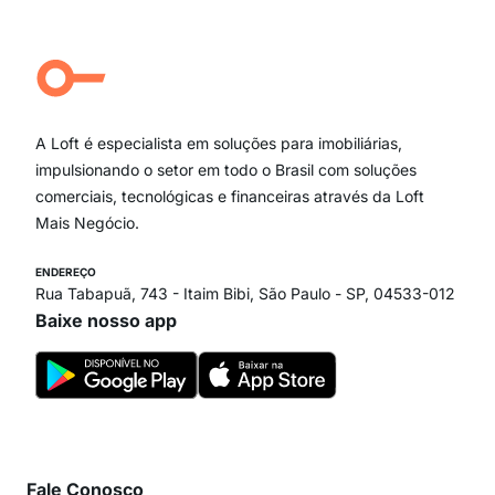
Jardim Paulista
Aclimação
Campo Belo
Ipiranga
Vila Andrade
Paraíso
A Loft é especialista em soluções para imobiliárias,
Itaim Bibi
impulsionando o setor em todo o Brasil com soluções
comerciais, tecnológicas e financeiras através da Loft
Mais Negócio.
ENDEREÇO
Rua Tabapuã, 743 - Itaim Bibi, São Paulo - SP, 04533-012
Baixe nosso app
Fale Conosco