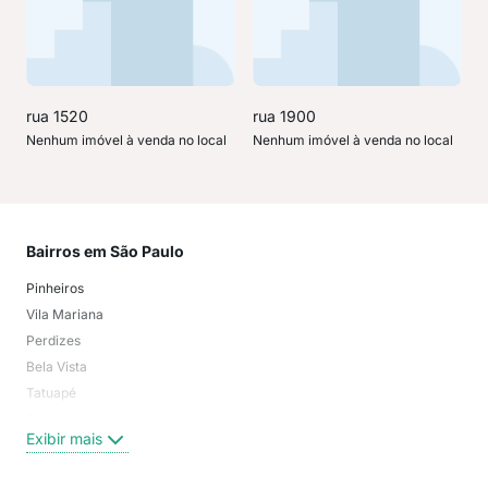
rua 1520
rua 1900
Nenhum imóvel à venda no local
Nenhum imóvel à venda no local
Bairros em São Paulo
Mai
Pinheiros
San
Vila Mariana
Moo
Perdizes
Bos
Bela Vista
Higi
Tatuapé
Vil
Brooklin
Exi
Exibir mais
Centro
Moema Pássaros