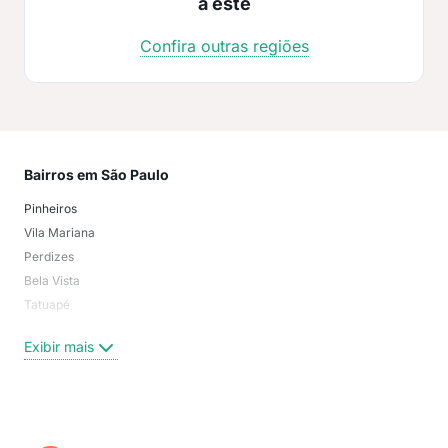
a este
Confira outras regiões
Bairros em São Paulo
Mai
Pinheiros
San
Vila Mariana
Moo
Perdizes
Bos
Bela Vista
Higi
Tatuapé
Vil
Brooklin
Exi
Exibir mais
Centro
Moema Pássaros
Jardim Paulista
Aclimação