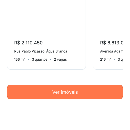
R$ 2.110.450
R$ 6.613.000
Rua Pablo Picasso, Água Branca
Avenida Agami, 
156 m²
3 quartos
2 vagas
216 m²
3 quart
Ver imóveis