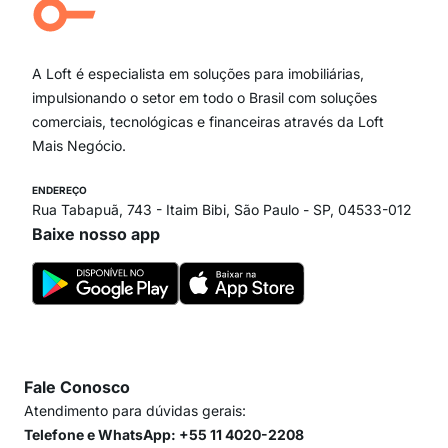
Campo Belo
Ipiranga
Vila Andrade
Paraíso
A Loft é especialista em soluções para imobiliárias,
Itaim Bibi
impulsionando o setor em todo o Brasil com soluções
comerciais, tecnológicas e financeiras através da Loft
Mais Negócio.
ENDEREÇO
Rua Tabapuã, 743 - Itaim Bibi, São Paulo - SP, 04533-012
Baixe nosso app
Fale Conosco
Atendimento para dúvidas gerais:
Telefone e WhatsApp: +55 11 4020-2208