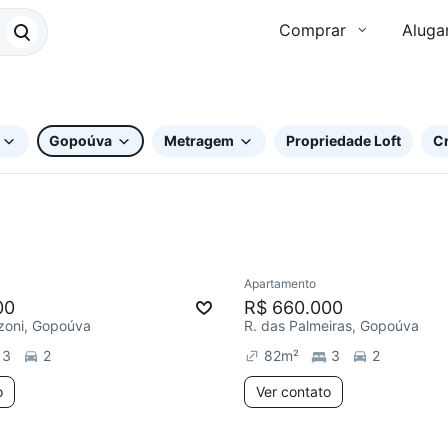
Comprar
Aluga
Gopoúva
Metragem
Propriedade Loft
Cr
Apartamento
ar
Chegou há 3 dias
Redecorar
00
R$ 660.000
zoni, Gopoúva
R. das Palmeiras, Gopoúva
3
2
82
m²
3
2
o
Ver contato