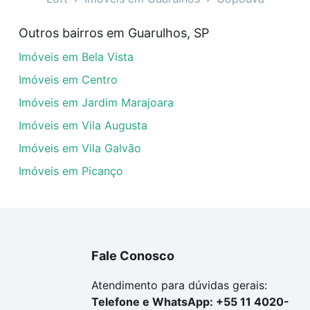
óveis à venda em Gopoúva, Guarulhos, SP que custam a par
Outros bairros em Guarulhos, SP
amento. Se ainda tem alguma dúvida dos custos envolvidos
Imóveis em Bela Vista
ara comprar o imóvel dos seus sonhos com segurança e co
Imóveis em Centro
Imóveis em Jardim Marajoara
Imóveis em Vila Augusta
Imóveis em Vila Galvão
Imóveis em Picanço
Fale Conosco
Atendimento para dúvidas gerais:
Telefone e WhatsApp: +55 11 4020-