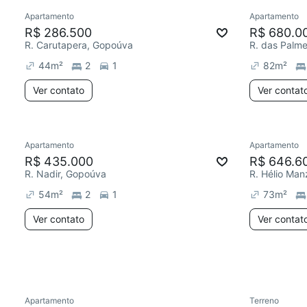
Apartamento
Apartamento
Redecorar
R$ 286.500
R$ 680.0
R. Carutapera, Gopoúva
R. das Palme
44
m²
2
1
82
m²
Ver contato
Ver contat
Apartamento
Apartamento
Redecorar
Chegou est
R$ 435.000
R$ 646.6
R. Nadir, Gopoúva
R. Hélio Man
54
m²
2
1
73
m²
Ver contato
Ver contat
Apartamento
Terreno
Redecorar