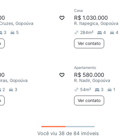
Casa
00
R$ 1.030.000
 Cruzes, Gopoúva
R. Itapegica, Gopoúva
3
5
284
m²
4
4
o
Ver contato
Apartamento
00
R$ 580.000
iras, Gopoúva
R. Nadir, Gopoúva
2
3
54
m²
3
1
o
Ver contato
Você viu 38 de 84 imóveis