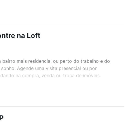
ntre na Loft
airro mais residencial ou perto do trabalho e do
 sonho. Agende uma visita presencial ou por
judando na compra, venda ou troca de imóveis.
r os filtros como quantidade de quartos, suítes, com
demia, salão de festas ou área verde e encontrar
P