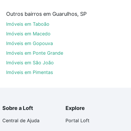
tir de R$ 0 e com nossas opções de financiamento
Outros bairros em Guarulhos, SP
 no processo de compra, veja em nosso portal
quanto
Imóveis em Taboão
nforto. Loft, com você até as chaves.
Imóveis em Macedo
Imóveis em Gopouva
Imóveis em Ponte Grande
Imóveis em São João
Imóveis em Pimentas
Sobre a Loft
Explore
Central de Ajuda
Portal Loft