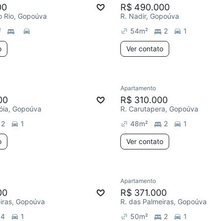
00
R$ 490.000
do Rio, Gopoúva
R. Nadir, Gopoúva
²
54
m²
2
1
o
Ver contato
Apartamento
00
R$ 310.000
óia, Gopoúva
R. Carutapera, Gopoúva
2
1
48
m²
2
1
o
Ver contato
Apartamento
00
R$ 371.000
iras, Gopoúva
R. das Palmeiras, Gopoúva
4
1
50
m²
2
1