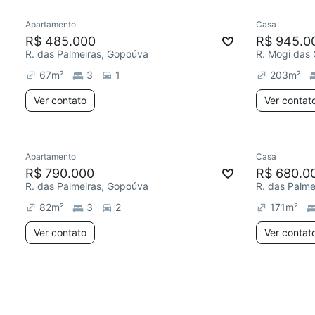
Apartamento
Casa
R$ 485.000
R$ 945.0
R. das Palmeiras, Gopoúva
R. Mogi das
67
m²
3
1
203
m²
Ver contato
Ver contat
Apartamento
Casa
R$ 790.000
R$ 680.0
R. das Palmeiras, Gopoúva
R. das Palme
82
m²
3
2
171
m²
Ver contato
Ver contat