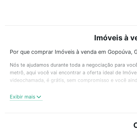
Imóveis à v
Por que comprar Imóveis à venda em Gopoúva, G
Nós te ajudamos durante toda a negociação para você 
metrô, aqui você vai encontrar a oferta ideal de Imóv
videochamada, é grátis, sem compromisso e você ainda
Como escolher um imóvel?
Exibir mais
Use barra de busca no topo para pesquisar por ruas, 
ou sem vaga de garagem para combinar perfeitamente 
Imóveis à venda em Gopoúva, Guarulhos, SP ideal para
Qual o preço de Imóveis à venda em Gopoúva, Gu