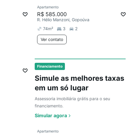
Ver
Apartamento
Redecorar
Chegou há 3 dias
R$ 585.000
R. Hélio Manzoni, Gopoúva
74
m²
3
2
Ver contato
Ver
ias
Financiamento
Simule as melhores taxas
em um só lugar
Assessoria imobiliária grátis para o seu
financiamento.
Simular agora
Ver
Apartamento