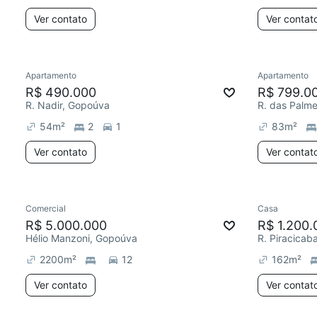
Ver contato
Ver contat
Apartamento
Apartamento
R$ 490.000
R$ 799.0
R. Nadir, Gopoúva
R. das Palme
54
m²
2
1
83
m²
Ver contato
Ver contat
Comercial
Casa
R$ 5.000.000
R$ 1.200.
Hélio Manzoni, Gopoúva
R. Piracicab
2200
m²
12
162
m²
Ver contato
Ver contat