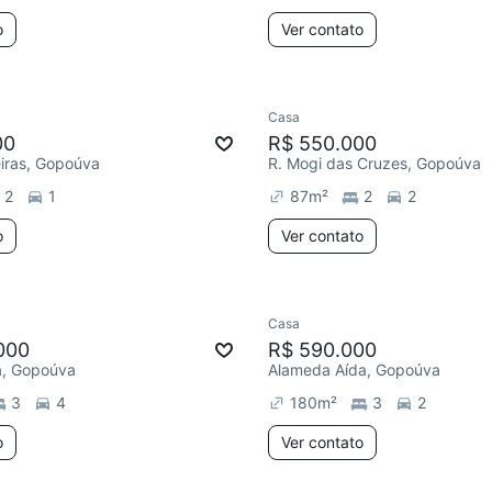
o
Ver contato
Casa
00
R$ 550.000
iras, Gopoúva
R. Mogi das Cruzes, Gopoúva
2
1
87
m²
2
2
o
Ver contato
Casa
000
R$ 590.000
a, Gopoúva
Alameda Aída, Gopoúva
3
4
180
m²
3
2
o
Ver contato