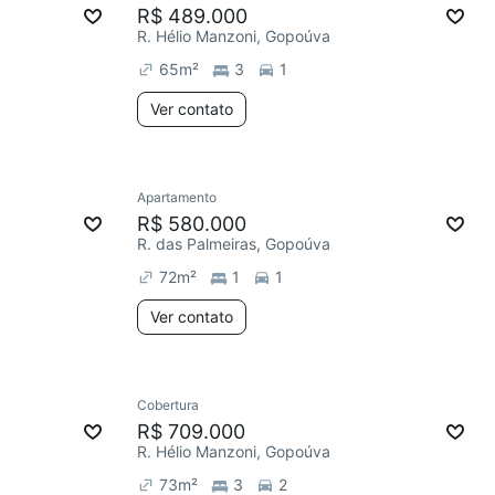
R$ 489.000
R. Hélio Manzoni, Gopoúva
65
m²
3
1
Ver contato
Apartamento
R$ 580.000
R. das Palmeiras, Gopoúva
72
m²
1
1
Ver contato
Cobertura
R$ 709.000
R. Hélio Manzoni, Gopoúva
73
m²
3
2