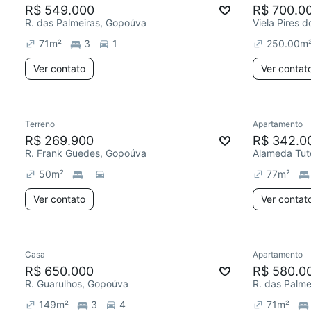
R$ 549.000
R$ 700.0
R. das Palmeiras, Gopoúva
Viela Pires 
71
m²
3
1
250.00
m
Ver contato
Ver contat
Terreno
Apartamento
R$ 269.900
R$ 342.0
R. Frank Guedes, Gopoúva
Alameda Tut
50
m²
77
m²
Ver contato
Ver contat
Casa
Apartamento
R$ 650.000
R$ 580.0
R. Guarulhos, Gopoúva
R. das Palme
149
m²
3
4
71
m²