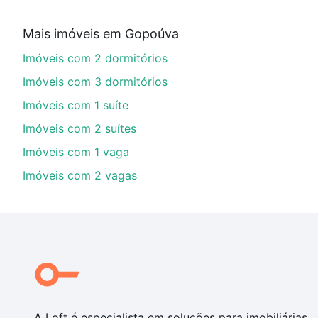
Aqui na Loft temos a oferta ideal para você, com Im
Mais imóveis em Gopoúva
imobiliário as parcelas podem se adequar ao seu orç
Imóveis com 2 dormitórios
custa comprar um apartamento
e conte com a gente p
Imóveis com 3 dormitórios
Imóveis com 1 suíte
Imóveis com 2 suítes
Imóveis com 1 vaga
Imóveis com 2 vagas
A Loft é especialista em soluções para imobiliárias,