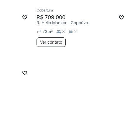
Cobertura
R$ 709.000
R. Hélio Manzoni, Gopoúva
73
m²
3
2
Ver contato