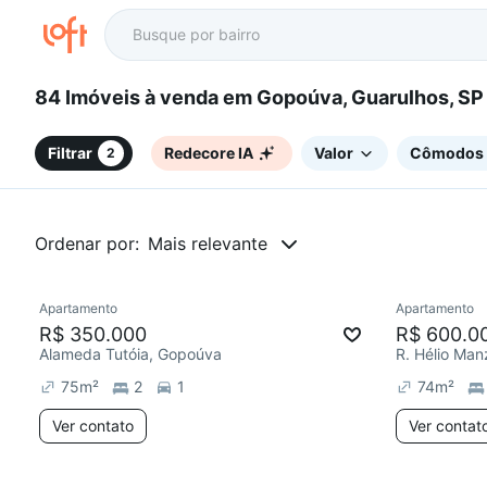
84 Imóveis à venda em Gopoúva, Guarulhos, SP
Filtrar
Redecore IA
Valor
Cômodos
2
Ordenar por:
Mais relevante
Apartamento
Apartamento
Redecorar
Chegou este mês
Redecor
R$ 350.000
R$ 600.0
Alameda Tutóia, Gopoúva
R. Hélio Man
75
m²
2
1
74
m²
Ver contato
Ver contat