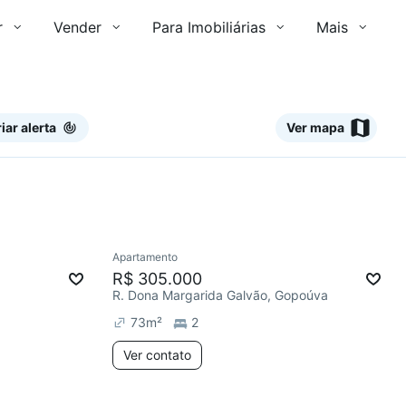
r
Vender
Para Imobiliárias
Mais
iar alerta
Ver mapa
Ver
Apartamento
Redecorar
R$ 305.000
R. Dona Margarida Galvão, Gopoúva
73
m²
2
Ver contato