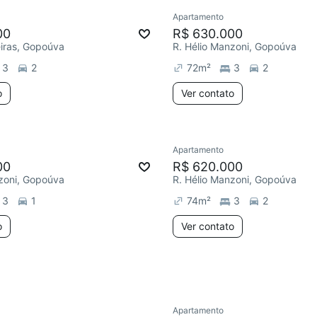
Apartamento
Chegou este mês
00
R$ 630.000
iras, Gopoúva
R. Hélio Manzoni, Gopoúva
3
2
72
m²
3
2
o
Ver contato
Apartamento
e mês
Redecorar
Chegou há 2 d
00
R$ 620.000
zoni, Gopoúva
R. Hélio Manzoni, Gopoúva
3
1
74
m²
3
2
o
Ver contato
Apartamento