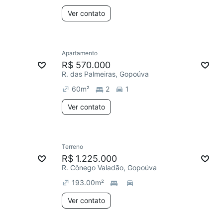
Ver contato
Apartamento
R$ 570.000
R. das Palmeiras, Gopoúva
60
m²
2
1
Ver contato
Terreno
R$ 1.225.000
R. Cônego Valadão, Gopoúva
193.00
m²
Ver contato